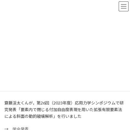
コ
ナ
ン
ビ
テ
ゲ
ン
ー
ツ
シ
へ
ョ
News & Information
ス
ン
キ
に
ッ
移
プ
動
HOME
News & Information
研究
第26回 応用力学シンポジウム
第26回 応用力学シンポジウム
最
2023-05-28
2023-05-28
webmaster
終
更
齋藤渓太くんが，第26回（2023年度）応用力学シンポジウムで研
新
日
究発表「要素内で閉じる付加自由度表現を用いた拡張有限要素法
時
による斜面の動的破壊解析」を行いました
:
→
学会発表