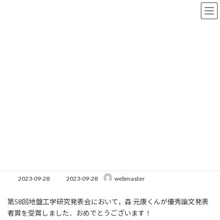
コ
ナ
ン
ビ
テ
ゲ
ン
ー
ツ
シ
へ
ョ
News & Information
ス
ン
キ
に
ッ
移
プ
動
HOME
News & Information
お知らせ
第58回地盤工学研究発表会 優秀論文発表者賞
第58回地盤工学研究発表会 優秀
論文発表者賞
最
2023-09-28
2023-09-28
webmaster
終
更
第58回地盤工学研究発表会において，森 元康くんが優秀論文発表
新
日
者賞を受賞しました．おめでとうございます！