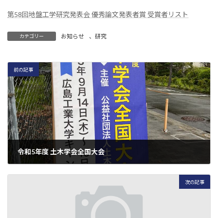
時
:
第58回地盤工学研究発表会 優秀論文発表者賞 受賞者リスト
お知らせ
、
研究
カテゴリー
前の記事
令和5年度 土木学会全国大会
2023-09-15
次の記事