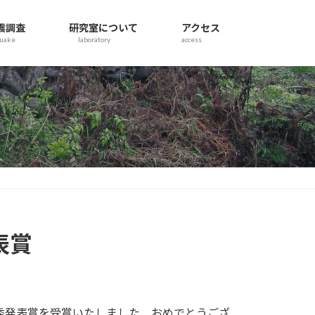
震調査
研究室について
アクセス
quake
laboratory
access
表賞
が優秀発表賞を受賞いたしました．おめでとうござ