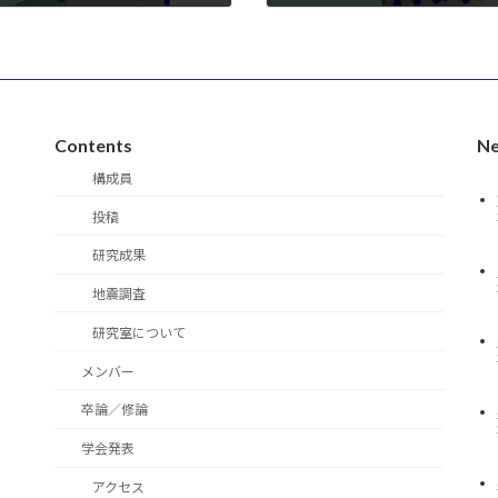
2024-04-07
Contents
Ne
構成員
投稿
研究成果
地震調査
研究室について
メンバー
卒論／修論
学会発表
アクセス