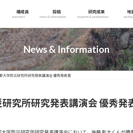
構成員
投稿
研究成果
地
members
news & information
research & publications
earth
News & Information
都大学防災研究所研究発表講演会 優秀発表賞
災研究所研究発表講演会 優秀発
年度京都大学防災研究所研究発表講演会において，後藤 彰太くん