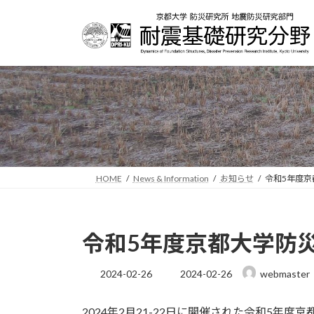
コ
ナ
ン
ビ
テ
ゲ
ン
ー
ツ
シ
へ
ョ
ス
ン
キ
に
ッ
移
プ
動
HOME
News & Information
お知らせ
令和5年度京
令和5年度京都大学防
最
2024-02-26
2024-02-26
webmaster
終
更
2024年2月21-22日に開催された令和5
新