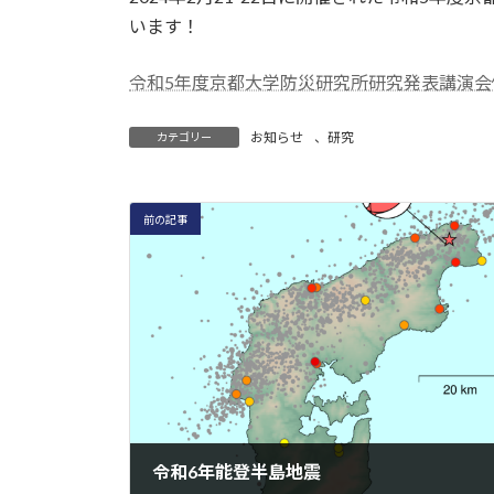
日
います！
時
:
令和5年度京都大学防災研究所研究発表講演会
お知らせ
、
研究
カテゴリー
前の記事
令和6年能登半島地震