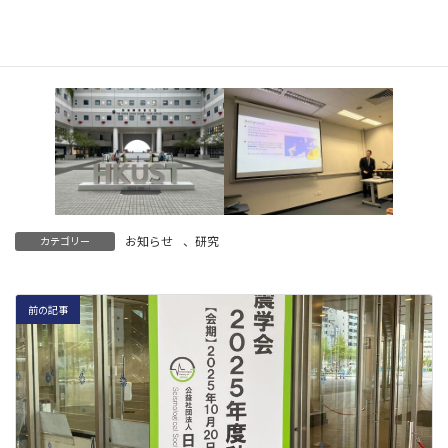
:
Yujiro Fukuda
: Seismic Wavefield Estimation near
Earthquake Source Based on Physics-Informed Neural
Networks
お知らせ
、
研究
カテゴリー
前の記事